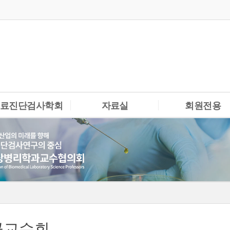
검색
의료진단검사학회
자료실
회원전용
학회소개
연구보고서
회원게시판
인사말
학술정보
임원게시판
회 회칙
서식자료실
편집위원회
학술지 자료실
공교수회
문 검색