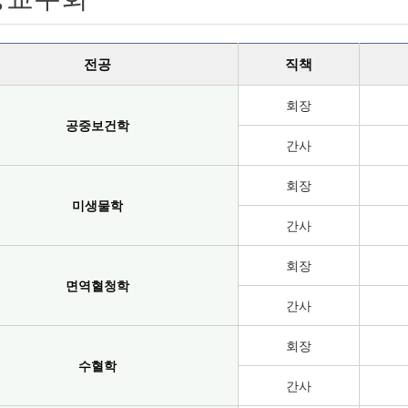
논문투고
전공
직책
회장
공중보건학
간사
회장
미생물학
간사
회장
면역혈청학
간사
회장
수혈학
간사