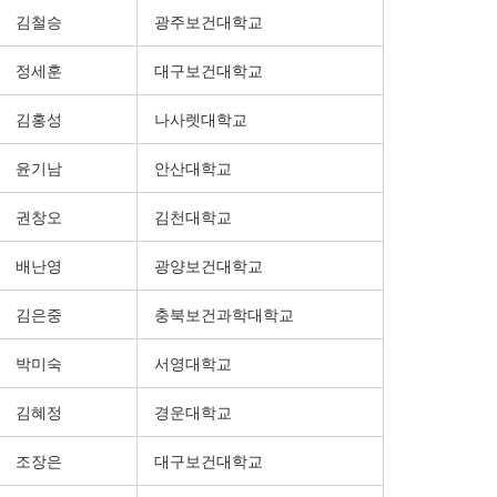
김철승
광주보건대학교
정세훈
대구보건대학교
김홍성
나사렛대학교
윤기남
안산대학교
권창오
김천대학교
배난영
광양보건대학교
김은중
충북보건과학대학교
박미숙
서영대학교
김혜정
경운대학교
조장은
대구보건대학교