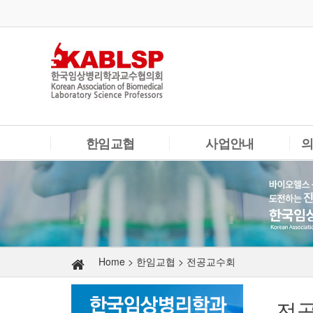
한임교협
사업안내
한임교협소개
한임교협활동
정관
보도자료
회칙
학술대회
학
연혁
교재개발
Home > 한임교협 >
전공교수회
임원소개
전
전공교수회
논