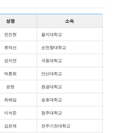
성명
소속
전진현
을지대학교
류덕선
순천향대학교
성지연
극동대학교
박훈희
안산대학교
윤현
원광대학교
최해담
송호대학교
이석준
청주대학교
김은재
전주기전대학교